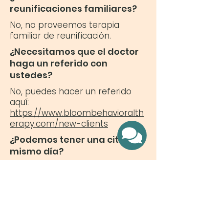
reunificaciones familiares?
No, no proveemos terapia
familiar de reunificación.
¿Necesitamos que el doctor
haga un referido con
ustedes?
No, puedes hacer un referido
aquí:
https://www.bloombehavioralth
erapy.com/new-clients
¿Podemos tener una cita el
mismo día?
No, porque las terapuetas
tienen una horario es mejor
para hacer el referido y alguien
va a contacta a usted.